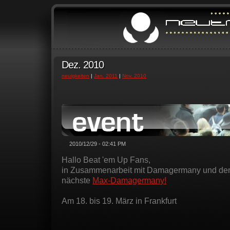
Dez. 2010
neuigkeiten
|
Jan. 2011
|
Nov. 2010
2010/12/29 - 02:41 PM
Hallo Beat 'em Up Fans,
in Zusammenarbeit mit Damagermany und dem
nächste
Max-Damagermany!
Am 18. bis 19. März in Frankfurt